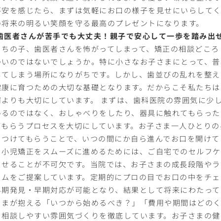
不安を感じたら、まずは気軽にお口の様子を見せにいらして
の将来の明るい笑顔を守る最高のプレゼントになります。
. 歯医者さんが苦手でも大丈夫！親子で安心して一歩を踏み出
うちの子、歯医者さんを怖がってしまって、矯正の相談どころ
多いのではないでしょうか。特に小さなお子さまにとって、普
してしまう場所になりがちです。しかし、歯並びの乱れを整え
健康に育つための大切な基礎となります。だからこそ私たちは
何よりも大切にしています。 まずは、歯科医院の雰囲気に少
めるのではなく、おしゃべりをしたり、器具に触れてもらった
てもらうプロセスを大切にしています。お子さま一人ひとりの
をつけてもらうことで、いつの間にか自ら進んでお口を開けて
、小児矯正をスムーズに進めるためには、ご自宅でのセルフケ
させることが不可欠です。当院では、お子さまの成長段階やラ
ラムをご提案しています。定期的にプロの目でお口の中をチェ
早期発見・早期対応が可能となり、結果として将来にわたって
さまが抱える「いつから始めるべき？」「費用や期間はどの
る相談しやすい雰囲気づくりを徹底しています。お子さまの健