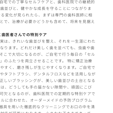
自宅での丁寧なセルフケアと、歯科医院での継続的
な歯並びと、健やかな成長を守ることにつながりま
なる変化が見られたら、まずは専門の歯科医師に相
とで、治療が必要かどうかも含めて、将来を見据え
と歯医者さんでの特別ケア
。実は、きれいな歯並びを整え、それを一生涯にわた
なります。どれだけ美しく歯を並べても、虫歯や歯
そこで大切になるのが、ご自宅で行う毎日の「セル
」のふたつを両立させることです。 特に矯正治療
やすく、磨き残しが生じやすくなります。ご自宅で
シやタフトブラシ、デンタルフロスなどを活用しなが
正しいブラッシングが、美しい歯並びの土台となる
では、どうしても手の届かない隙間や、頑固にこび
可欠となるのが、歯科医院での定期的な特別ケアで
イルに合わせた、オーダーメイドの予防プログラム
器具を用いた徹底的なクリーニングでお口の中を清
対応が可能になります。小さなお子さまであって