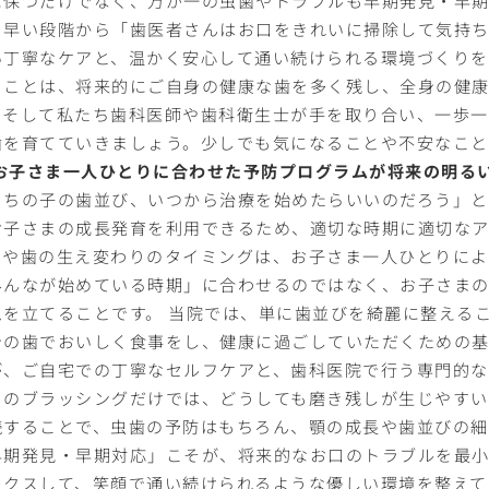
、早い段階から「歯医者さんはお口をきれいに掃除して気持
い丁寧なケアと、温かく安心して通い続けられる環境づくりを
くことは、将来的にご自身の健康な歯を多く残し、全身の健康
、そして私たち歯科医師や歯科衛生士が手を取り合い、一歩一
歯を育てていきましょう。少しでも気になることや不安なこ
. お子さま一人ひとりに合わせた予防プログラムが将来の明る
うちの子の歯並び、いつから治療を始めたらいいのだろう」
お子さまの成長発育を利用できるため、適切な時期に適切なア
スや歯の生え変わりのタイミングは、お子さま一人ひとりによ
みんなが始めている時期」に合わせるのではなく、お子さま
ムを立てることです。 当院では、単に歯並びを綺麗に整える
身の歯でおいしく食事をし、健康に過ごしていただくための基
が、ご自宅での丁寧なセルフケアと、歯科医院で行う専門的な
日のブラッシングだけでは、どうしても磨き残しが生じやすい
続することで、虫歯の予防はもちろん、顎の成長や歯並びの細
早期発見・早期対応」こそが、将来的なお口のトラブルを最小
ックスして、笑顔で通い続けられるような優しい環境を整えて