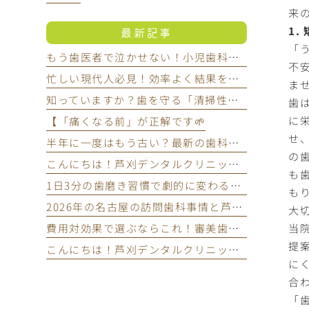
来
1
最新記事
「
もう歯医者で泣かせない！小児歯科医が教える子どもが嫌がらない通い方
不
忙しい現代人必見！効率よく結果を出す予防歯科のスマートなメンテナンス法
ま
知っていますか？歯を守る「清掃性食品」と要注意の「停滞性食品」
歯
に
【「痛くなる前」が正解です🌱
せ
半年に一度はもう古い？最新の歯科常識でわかる本当に歯医者へ行く頻度
の
こんにちは！芦刈デンタルクリニック管理栄養士の菊地です😊
も
1日3分の歯磨き習慣で劇的に変わる！最新の歯周病予防テクニック
も
2026年の名古屋の訪問歯科事情と芦刈デンタルクリニックの凄さ
大
当
費用対効果で選ぶならこれ！審美歯科でのホワイトニングおすすめランキング2026
提
こんにちは！芦刈デンタルクリニック保育士の神野です🐨
に
合
「