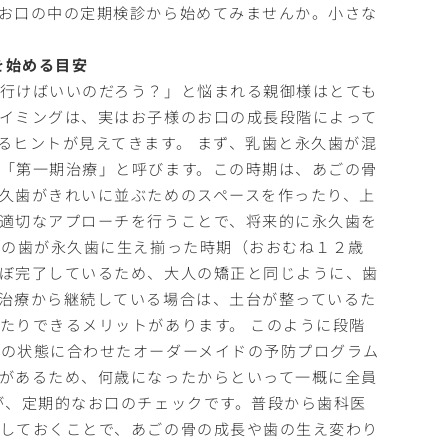
お口の中の定期検診から始めてみませんか。小さな
を始める目安
行けばいいのだろう？」と悩まれる親御様はとても
イミングは、実はお子様のお口の成長段階によって
るヒントが見えてきます。 まず、乳歯と永久歯が混
「第一期治療」と呼びます。この時期は、あごの骨
久歯がきれいに並ぶためのスペースを作ったり、上
適切なアプローチを行うことで、将来的に永久歯を
ての歯が永久歯に生え揃った時期（おおむね１２歳
ぼ完了しているため、大人の矯正と同じように、歯
治療から継続している場合は、土台が整っているた
たりできるメリットがあります。 このように段階
口の状態に合わせたオーダーメイドの予防プログラム
があるため、何歳になったからといって一概に全員
が、定期的なお口のチェックです。普段から歯科医
しておくことで、あごの骨の成長や歯の生え変わり