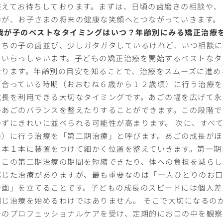
整えてお待ちしております。まずは、日頃の歯磨きの相談や、
歩が、お子さまの将来の健康な笑顔へとつながっていきます。
. 我が子のベストなタイミングはいつ？年齢別にみる矯正治療
うちの子の歯並び、少しガタガタしているけれど、いつ相談に
くいらっしゃいます。子どもの矯正治療を開始するベストなタ
なります。年齢別の目安を知ることで、治療をスムーズに進め
り合っている時期（おおむね６歳から１２歳頃）に行う治療を
成長を利用できる大切なタイミングです。あごの幅を広げて永
のあごのバランスを整えたりすることができます。この段階で
かずにきれいに並べられる可能性が高まります。 次に、すべ
降）に行う治療を「第二期治療」と呼びます。あごの成長がほ
１本１本に装置をつけて細かく位置を整えていきます。第一期
、この第二期治療の期間を短縮できたり、体への負担を減らし
応じた治療がありますが、最も重要なのは「一人ひとりのお
計画」を立てることです。子どもの成長のスピードには個人差
同じ治療を始めるわけではありません。 そこで大切になるの
でのプロフェッショナルケアを受け、定期的にお口の中を観察