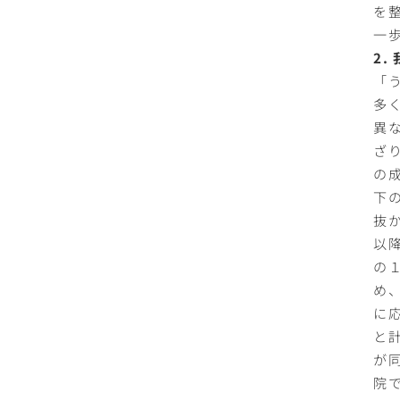
を
一
2
「
多
異
ざ
の
下
抜
以
の
め
に
と
が
院