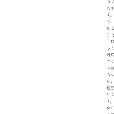
の
な
す
談
た
3
「
っ
周
フ
中
の
ら
健
り
す
を
潔