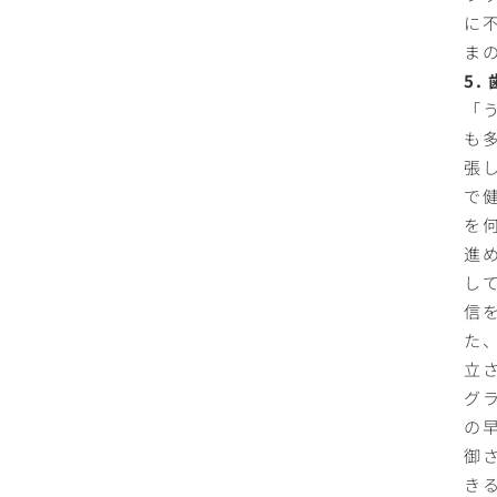
に
ま
5
「
も
張
で
を
進
し
信
た
立
グ
の
御
き