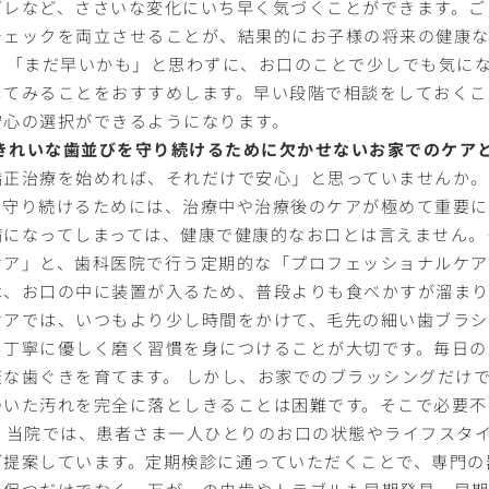
ズレなど、ささいな変化にいち早く気づくことができます。ご
チェックを両立させることが、結果的にお子様の将来の健康
。 「まだ早いかも」と思わずに、お口のことで少しでも気に
してみることをおすすめします。早い段階で相談をしておくこ
安心の選択ができるようになります。
. きれいな歯並びを守り続けるために欠かせないお家でのケア
矯正治療を始めれば、それだけで安心」と思っていませんか
て守り続けるためには、治療中や治療後のケアが極めて重要に
病になってしまっては、健康で健康的なお口とは言えません。
ケア」と、歯科医院で行う定期的な「プロフェッショナルケア
は、お口の中に装置が入るため、普段よりも食べかすが溜まり
ケアでは、いつもより少し時間をかけて、毛先の細い歯ブラ
、丁寧に優しく磨く習慣を身につけることが大切です。毎日の
康な歯ぐきを育てます。 しかし、お家でのブラッシングだけ
ついた汚れを完全に落としきることは困難です。そこで必要不
。 当院では、患者さま一人ひとりのお口の状態やライフスタ
ご提案しています。定期検診に通っていただくことで、専門の
に保つだけでなく、万が一の虫歯やトラブルも早期発見・早期