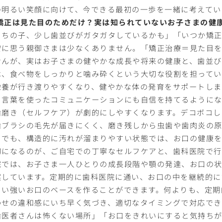
の明るい笑顔に向けて、今できる最初の一歩を一緒に考えてい
. 矯正は見た目のためだけ？実は知られていないお子さまの健
うちの子、少し歯並びがガタガタしているかも」「いつか矯
安に思う親御さまは少なくありません。「矯正治療＝見た目
せんが、実はお子さまの健やかな成長や将来の健康と、歯並び
は、食べ物をしっかりと噛み砕くという大切な役割を担ってい
栄養が行き渡りやすくなり、健やかな体の発育をサポートしま
、言葉を使ったコミュニケーションにも自信を持てるようにな
歯磨き（セルフケア）が劇的にしやすくなります。デコボコし
歯ブラシの毛先が届きにくく、磨き残しから虫歯や歯肉炎の原
りでも、構造的に汚れが溜まりやすい状態では、お口の健康を
切になるのが、ご自宅での丁寧なセルフケアと、歯科医院で行
院では、お子さま一人ひとりの成長段階や顎の発達、お口の
案しています。定期的に歯科医院に通い、お口の中を継続的に
くい強いお口のベースを作ることができます。何よりも、定期
わせの違和感にいち早く気づき、適切なタイミングで対応でき
歯医者さんは怖くない場所」「お口をきれいにすると気持ち