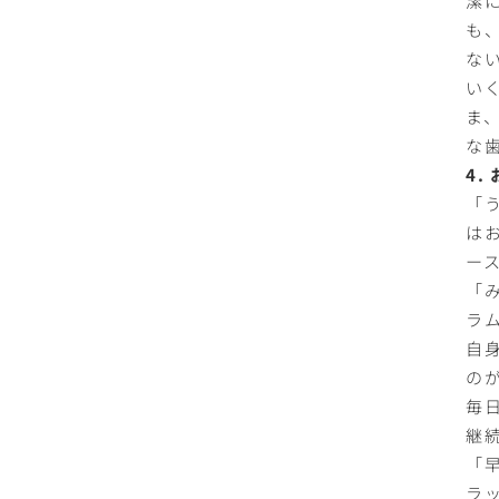
も
な
い
ま
な
4
「
は
ー
「
ラ
自
の
毎
継
「
ラ