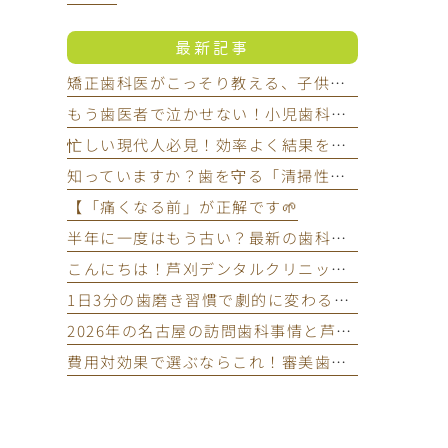
最新記事
矯正歯科医がこっそり教える、子供の歯並び治療をいつから始めるべきかの正解
もう歯医者で泣かせない！小児歯科医が教える子どもが嫌がらない通い方
忙しい現代人必見！効率よく結果を出す予防歯科のスマートなメンテナンス法
知っていますか？歯を守る「清掃性食品」と要注意の「停滞性食品」
【「痛くなる前」が正解です🌱
半年に一度はもう古い？最新の歯科常識でわかる本当に歯医者へ行く頻度
こんにちは！芦刈デンタルクリニック管理栄養士の菊地です😊
1日3分の歯磨き習慣で劇的に変わる！最新の歯周病予防テクニック
2026年の名古屋の訪問歯科事情と芦刈デンタルクリニックの凄さ
費用対効果で選ぶならこれ！審美歯科でのホワイトニングおすすめランキング2026