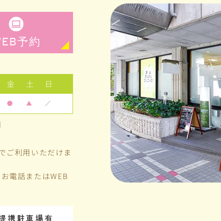
WEB
予約
金
土
日
●
▲
／
日
料でご利用いただけま
お電話またはWEB
提携駐車場有