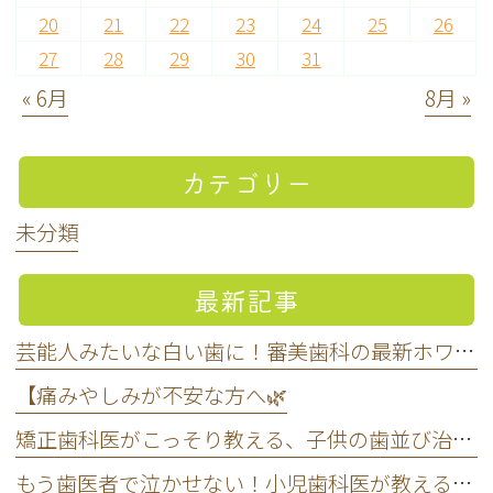
20
21
22
23
24
25
26
27
28
29
30
31
« 6月
8月 »
カテゴリー
未分類
最新記事
芸能人みたいな白い歯に！審美歯科の最新ホワイトニング事情を大公開します
【痛みやしみが不安な方へ🌿
矯正歯科医がこっそり教える、子供の歯並び治療をいつから始めるべきかの正解
もう歯医者で泣かせない！小児歯科医が教える子どもが嫌がらない通い方