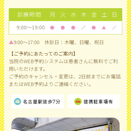
診療時間
月
火
水
木
金
土
日
9:00～19:00
●
●
●
／
●
▲
／
▲
9:00～17:00 休診日：木曜、日曜、祝日
【ご予約にあたってのご案内】
当院のWEB予約システムは患者さんに無料でご利
用いただけます。
ご予約のキャンセル・変更は、2日前までにお電話
またはWEB予約よりご連絡ください。
名古屋駅徒歩7分
提携駐車場有