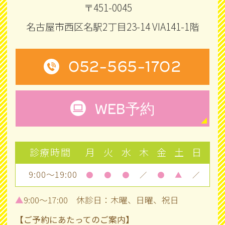
〒451-0045
名古屋市西区名駅2丁目23-14 VIA141-1階
052-565-1702
WEB
予約
診療時間
月
火
水
木
金
土
日
9:00～19:00
●
●
●
／
●
▲
／
▲
9:00～17:00 休診日：木曜、日曜、祝日
【ご予約にあたってのご案内】