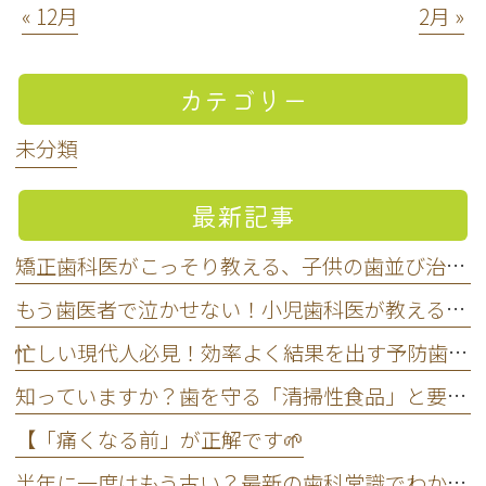
« 12月
2月 »
カテゴリー
未分類
最新記事
矯正歯科医がこっそり教える、子供の歯並び治療をいつから始めるべきかの正解
もう歯医者で泣かせない！小児歯科医が教える子どもが嫌がらない通い方
忙しい現代人必見！効率よく結果を出す予防歯科のスマートなメンテナンス法
知っていますか？歯を守る「清掃性食品」と要注意の「停滞性食品」
【「痛くなる前」が正解です🌱
半年に一度はもう古い？最新の歯科常識でわかる本当に歯医者へ行く頻度