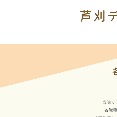
芦刈
当院で
各職