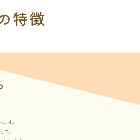
の
特徴
る
す
います。
せて、