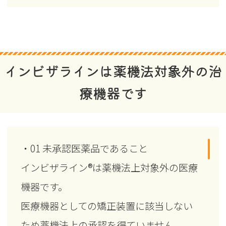
患者さんの協力程度で治療の結果や期間
に影響します。
・歯を動かすことで歯根が吸収して短く
なったり、歯ぐきが下がったりすること
インビザラインは薬機法対象外の治
があります。
療機器です
・稀に歯が骨と癒着していて歯が動かな
くなったり、歯の神経が障害を受けたり
することがあります。
・01 未承認医薬品であること
・装置を外す時に、歯の表面に小さな亀
インビザライン®は薬機法上対象外の医療
裂が入る可能性や、補綴物の一部が破損
機器です。
する可能性があります。
医療機器としての矯正装置に該当しない
・装置が外れた後に、保定装置を使用し
ため薬機法上の承認を得ていません。