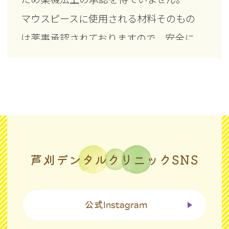
ないと後戻りが生じる可能性が高くなり
マウスピースに使用される材料そのもの
ます。
は薬事承認されておりますので、安全に
・矯正治療は一度始めると元の状態に戻
ご使用いただけます。
すことは難しくなります。
・02 国内の承認医薬品等の有無
マウスピース型矯正装置はインビザライ
ン®の他にもさまざまな種類があります。
その中には、条件を満たして薬事承認さ
芦刈デンタルクリニックSNS
れているマウスピース型矯正装置も国内
でいくつか存在しています。
公式
Instagram