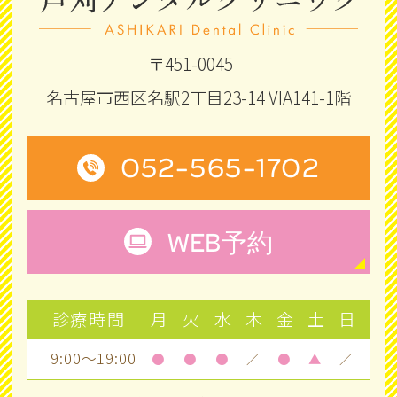
テムを、アライン・テクノロジー社のグ
ループ会社である「アライン・テクノロ
〒451-0045
ジー・ジャパン株式会社」より入手して
名古屋市西区名駅2丁目23-14 VIA141-1階
います。
052-565-1702
・05 医薬品副作用被害救済制度について
インビザライン®は、米国アライン・テク
WEB
予約
ノロジー社の製品です。
医薬品副作用被害救済制度について万が
一重篤な副作用が出た場合は、国の医薬
診療時間
月
火
水
木
金
土
日
品副作用被害救済制度の対象外となりま
9:00～19:00
●
●
●
／
●
▲
／
す。