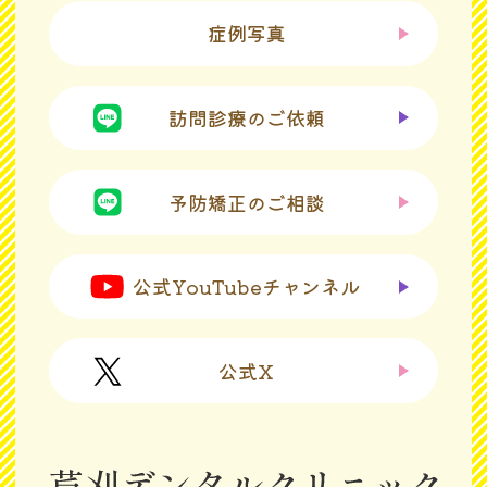
・03 諸外国における安全性等に係る情報
症例写真
1998年にFDA（米国食品医薬品局）から
医療機器として認証され、販売認可を受
訪問診療のご依頼
けています。
これまで1,000万人以上の患者さんに使用
予防矯正のご相談
されておりますが、重篤な副作用の報告
はありません。
公式YouTubeチャンネル
・04 入手経路等
公式X
インビザライン®は、米国アライン・テク
ノロジー社の製品です。
当院はインビザラインを用いた治療シス