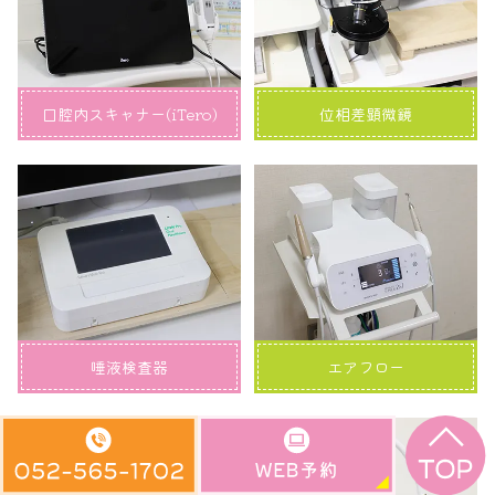
口腔内スキャナー(iTero)
位相差顕微鏡
唾液検査器
エアフロー